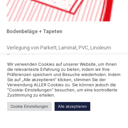
Bodenbeläge + Tapeten
Verlegung von Parkett, Laminat, PVC, Linoleum
Teppichböden
Wir verwenden Cookies auf unserer Website, um Ihnen
die relevanteste Erfahrung zu bieten, indem wir Ihre
Hier klicken
mega-designer
und sehen, wie
Präferenzen speichern und Besuche wiederholen. Indem
Sie auf „Alle akzeptieren“ klicken, stimmen Sie der
schön man Räume gestalten kann.
Verwendung ALLER Cookies zu. Sie können jedoch die
"Cookie-Einstellungen" besuchen, um eine kontrollierte
Zustimmung zu erteilen.
Cookie Einstellungen
Alle akzeptieren
Copyright © 2013-2021 http://www.abedey.de/ Mit
Stolz präsentiert von
WordPress
und
Bam
.