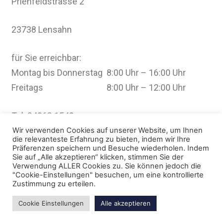
Prienfeldstrasse 2
23738 Lensahn
für Sie erreichbar:
Montag bis Donnerstag 8:00 Uhr – 16:00 Uhr
Freitags 8:00 Uhr – 12:00 Uhr
Tel. 04363 1542
Fax 04363 3086
Wir verwenden Cookies auf unserer Website, um Ihnen
die relevanteste Erfahrung zu bieten, indem wir Ihre
Präferenzen speichern und Besuche wiederholen. Indem
Sie auf „Alle akzeptieren“ klicken, stimmen Sie der
Mail:
GlasundFarbe@ABedey.de
Verwendung ALLER Cookies zu. Sie können jedoch die
"Cookie-Einstellungen" besuchen, um eine kontrollierte
Zustimmung zu erteilen.
Cookie Einstellungen
Alle akzeptieren
Copyright © 2013-2021 http://www.abedey.de/ Mit